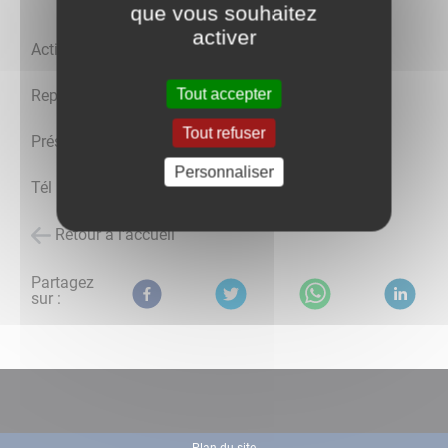
que vous souhaitez
activer
Activités et loisirs pour les seniors.
Tout accepter
Repas et après-midis jeux de société.
Tout refuser
Président : Bernard DERAY
Personnaliser
Tél : 03.86.97.70.28
Retour à l'accueil
Partagez
sur :