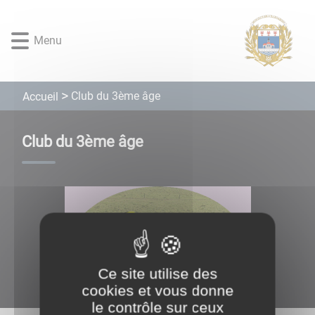
Lien
Lien
Lien
Lien
Panneau de gestion des cookies
d'accès
d'accès
d'accès
d'accès
Menu
rapide
rapide
rapide
rapide
au
au
à
au
menu
contenu
la
pied
principal
recherche
de
Club du 3ème âge
Accueil
page
Club du 3ème âge
Ce site utilise des
cookies et vous donne
le contrôle sur ceux