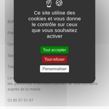
Ce site utilise des
cookies et vous donne
BUREAU DU COMITE DES FETES
le contrôle sur ceux
que vous souhaitez
Présidente: Cécile Neyt
activer
Contact: 06 28 35 7173
Tout accepter
Secrétaire: Ludovic Letourneau
Tout refuser
Trésorier: Philippe Buchelé
Personnaliser
Le comité des fêtes recherche des bénévoles, toutes
les personnes intéressées peuvent se faire connaitre
auprès de la mairie.
03 86 97 51 97