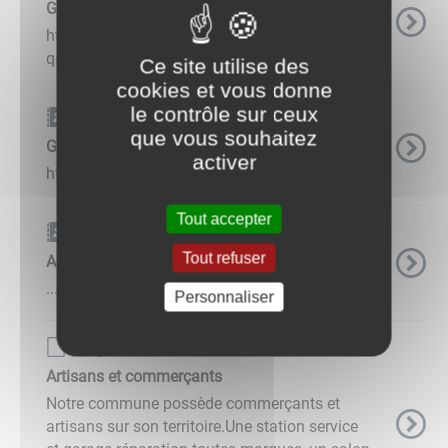
Gite Villa Dikaria
https://www.facebook.com/search/top?
q=gite%20villa%20dikaria ...
Ce site utilise des
cookies et vous donne
le contrôle sur ceux
Carnet d'adresse
que vous souhaitez
Gite du Lunain
activer
https://gitedulunain.com/contact/ ...
Tout accepter
Carnet d'adresse
Tout refuser
A.R.M Tondeuse
...
Personnaliser
Page de base
Artisans et commerçants
Notre commune possède commerçants et
artisans sur son territoire.Une station service