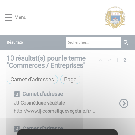
Lien
Lien
Lien
Lien
Panneau de gestion des cookies
d'accès
d'accès
d'accès
d'accès
Menu
rapide
rapide
rapide
rapide
au
au
à
au
menu
contenu
la
pied
principal
recherche
de
Résultats
page
10
résultat(s) pour le terme
<<
<
1
2
"
Commerces / Entreprises
"
Carnet d'adresses
Page
Carnet d'adresse
JJ Cosmétique végétale
http://www.jj-cosmetiquevegetale.fr/ ...
Carnet d'adresse