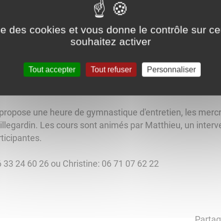
ise des cookies et vous donne le contrôle sur 
souhaitez activer
Tout accepter
Tout refuser
Personnaliser
propose une heure de gymnastique d'entretien, les mercr
illegardin. Les cours sont animés par Matthieu, un inter
rticipantes.
33 24 60 26 ou Christine: 06 71 07 62 22
Partag