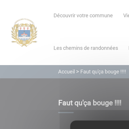
Lien
Lien
Lien
Lien
Panneau de gestion des cookies
d'accès
d'accès
d'accès
d'accès
Découvrir votre commune
Vi
rapide
rapide
rapide
rapide
au
au
à
au
menu
contenu
la
pied
principal
recherche
de
Les chemins de randonnées
page
Faut qu'ça bouge !!!!
Accueil
Faut qu'ça bouge !!!!