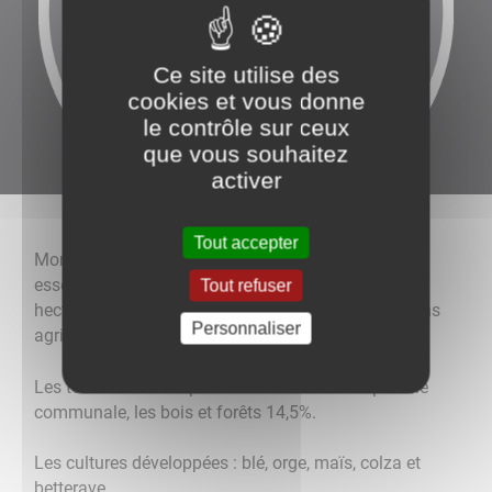
Ce site utilise des
cookies et vous donne
le contrôle sur ceux
que vous souhaitez
activer
Tout accepter
Montacher-Villegardin est une commune
essentiellement agricole qui s'étend sur 2920
Tout refuser
hectares, sur laquelle on recense douze exploitations
Personnaliser
agricoles et un apiculteur.
Les terres arables représentent 72% de la superficie
communale, les bois et forêts 14,5%.
Les cultures développées : blé, orge, maïs, colza et
betterave