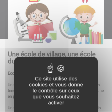
Une école de village, une école
du rural
École de Montacher-Villegardin
Ce site utilise des
cookies et vous donne
Une école de village, une école rurale à laquelle nous
le contrôle sur ceux
tenons car elle rythme un peu le temps de la commune
que vous souhaitez
en permettant apprentissages et belles rencontres
activer
Une école sympathique dans laquelle, malgré parfois